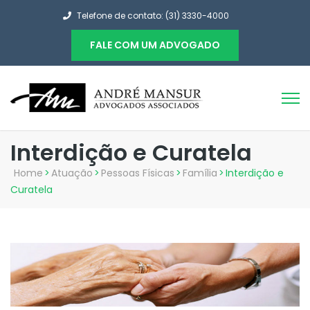
Telefone de contato: (31) 3330-4000
FALE COM UM ADVOGADO
Interdição e Curatela
Home
>
Atuação
>
Pessoas Físicas
>
Família
>
Interdição e
Curatela