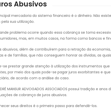
uros Abusivos
incipal mercadoria do sistema financeiro é o dinheiro. Não exist
s pela sua utilização.
ande problema ocorre quando essa cobrança se torna excessi
umidores, mas, em muitos casos, na forma como bancos e fina
s abusivos, além de contribuírem para a retração da economi
cas e de famílias, que não conseguem honrar as dívidas, as qu
-se prestar grande atenção à utilização dos instrumentos que as
ntes, por meio dos quais pode-se pagar juros exorbitantes e q
ciário, de acordo com a análise do caso.
DRÉ MANSUR ADVOGADOS ASSOCIADOS possui tradição e anos de e
tuações de cobrança de juros abusivos.
ecer seus direitos é o primeiro passo para defendê-los.