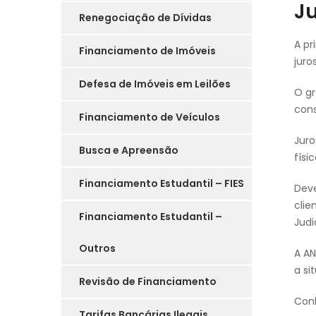
J
Renegociação de Dívidas
A pr
Financiamento de Imóveis
juro
Defesa de Imóveis em Leilões
O gr
cons
Financiamento de Veículos
Juro
Busca e Apreensão
físi
Financiamento Estudantil – FIES
Deve
clie
Financiamento Estudantil –
Judi
Outros
A AN
a si
Revisão de Financiamento
Conh
Tarifas Bancárias Ilegais