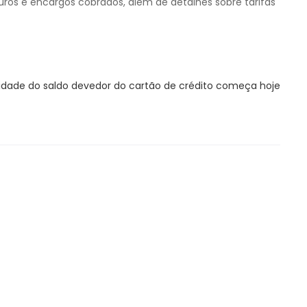
juros e encargos cobrados, além de detalhes sobre tarifas
lidade do saldo devedor do cartão de crédito começa hoje