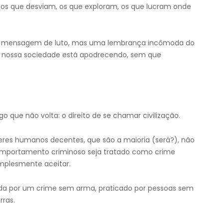
— os que desviam, os que exploram, os que lucram onde
a mensagem de luto, mas uma lembrança incômoda do
m nossa sociedade está apodrecendo, sem que
o que não volta: o direito de se chamar civilização.
seres humanos decentes, que são a maioria (será?), não
omportamento criminoso seja tratado como crime
mplesmente aceitar.
da por um crime sem arma, praticado por pessoas sem
rras.