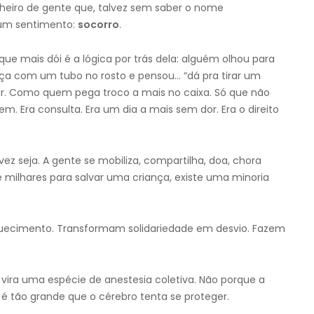
nheiro de gente que, talvez sem saber o nome
 um sentimento:
socorro
.
que mais dói é a lógica por trás dela: alguém olhou para
a com um tubo no rosto e pensou… “dá pra tirar um
ar. Como quem pega troco a mais no caixa. Só que não
em. Era consulta. Era um dia a mais sem dor. Era o direito
ez seja. A gente se mobiliza, compartilha, doa, chora
 milhares para salvar uma criança, existe uma minoria
uecimento. Transformam solidariedade em desvio. Fazem
 vira uma espécie de anestesia coletiva. Não porque a
 é tão grande que o cérebro tenta se proteger.