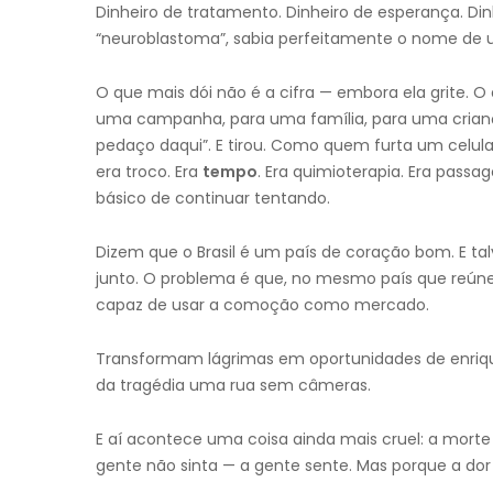
Dinheiro de tratamento. Dinheiro de esperança. Di
“neuroblastoma”, sabia perfeitamente o nome de
O que mais dói não é a cifra — embora ela grite. O 
uma campanha, para uma família, para uma crianç
pedaço daqui”. E tirou. Como quem furta um celul
era troco. Era
tempo
. Era quimioterapia. Era passag
básico de continuar tentando.
Dizem que o Brasil é um país de coração bom. E talv
junto. O problema é que, no mesmo país que reúne
capaz de usar a comoção como mercado.
Transformam lágrimas em oportunidades de enriq
da tragédia uma rua sem câmeras.
E aí acontece uma coisa ainda mais cruel: a morte
gente não sinta — a gente sente. Mas porque a dor