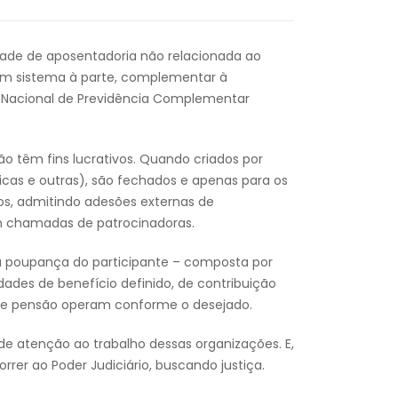
ade de aposentadoria não relacionada ao
e um sistema à parte, complementar à
ia Nacional de Previdência Complementar
o têm fins lucrativos. Quando criados por
icas e outras), são fechados e apenas para os
os, admitindo adesões externas de
m chamadas de patrocinadoras.
 a poupança do participante – composta por
idades de benefício definido, de contribuição
de pensão operam conforme o desejado.
e atenção ao trabalho dessas organizações. E,
er ao Poder Judiciário, buscando justiça.