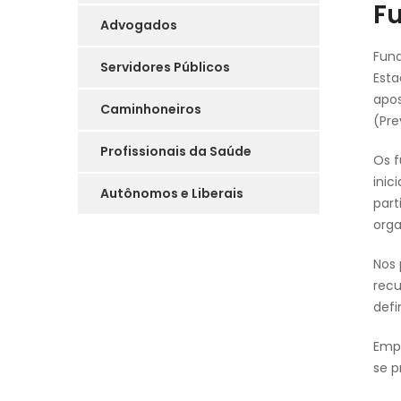
F
Advogados
Fund
Servidores Públicos
Esta
apos
Caminhoneiros
(Pre
Profissionais da Saúde
Os f
inic
Autônomos e Liberais
part
orga
Nos 
recu
def
Empr
se p