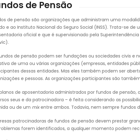
undos de Pensão
os de pensão são organizações que administram uma modalid
do e ao Instituto Nacional do Seguro Social (INSS). Trata-se d
entadoria oficial e que é supervisionado pela Superintendênc
vic).
undos de pensão podem ser fundações ou sociedades civis e nã
iativa de uma ou várias organizações (empresas, entidades públ
icipantes dessas entidades. Mas eles também podem ser abert
nizações e pessoas. As organizações participantes são també
planos de aposentadoria administrados por fundos de pensão,
rsos seus e da patrocinadora – é feita considerando as possibil
inida ou de um
mix
entre ambos. Todavia, nem sempre fundos 
esas patrocinadoras de fundos de pensão devem prestar grand
roblemas forem identificados, a qualquer momento podem recorr