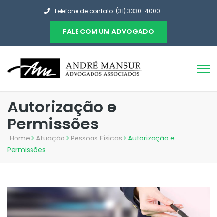
Telefone de contato: (31) 3330-4000
FALE COM UM ADVOGADO
Autorização e
Permissões
Home
>
Atuação
>
Pessoas Físicas
>
Autorização e
Permissões