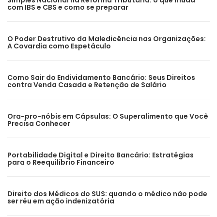
Simples Nacional na Reforma Tributária: o que muda
com IBS e CBS e como se preparar
O Poder Destrutivo da Maledicência nas Organizações:
A Covardia como Espetáculo
Como Sair do Endividamento Bancário: Seus Direitos
contra Venda Casada e Retenção de Salário
Ora-pro-nóbis em Cápsulas: O Superalimento que Você
Precisa Conhecer
Portabilidade Digital e Direito Bancário: Estratégias
para o Reequilíbrio Financeiro
Direito dos Médicos do SUS: quando o médico não pode
ser réu em ação indenizatória