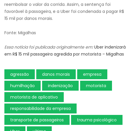
reembolsar o valor da corrida. Assim, a sentença foi
favorável à passageira, e a Uber foi condenada a pagar R$
15 mil por danos morais.
Fonte: Migalhas
Essa notícia foi publicada originalmente em:
Uber indenizará
em R$ 15 mil passageira agredida por motorista – Migalhas
agressão
danos morais
empresa
humilhação
indenização
motorista
motorista de aplicativo
responsabilidade da empresa
transporte de passageiros
trauma psicológico