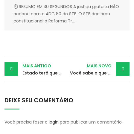
⏱ RESUMO EM 30 SEGUNDOS A justiça gratuita NÃO
acabou com a ADC 80 do STF. O STF declarou
constitucional a Reforma Tr...
Post
MAIS ANTIGO
MAIS NOVO
Estado terá que garantir hemodiálise para paciente idosa
Você sabe o que é adoção à brasileira?
navigation
DEIXE SEU COMENTÁRIO
Você precisa fazer o
login
para publicar um comentário.