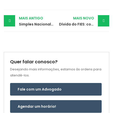
Post
MAIS ANTIGO
MAIS NOVO
Simples Nacional na Reforma Tributária: o que muda com IBS e CBS e como se preparar
Dívida do FIES: como renegociar, reduzir encargos e corrigir cobranças indevidas (em atraso ou em dia)
navigation
Quer falar conosco?
Desejando mais informações, estamos às ordens para
atendê-los.
Fale com um Advogado
Agendar um horário!