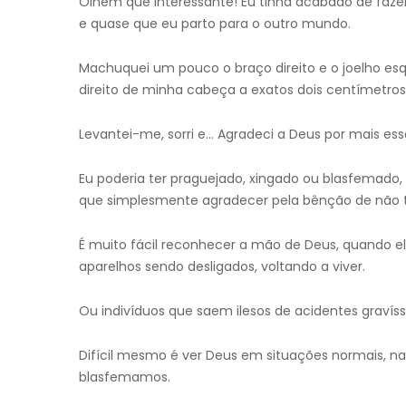
Olhem que interessante! Eu tinha acabado de faz
e quase que eu parto para o outro mundo.
Machuquei um pouco o braço direito e o joelho es
direito de minha cabeça a exatos dois centímetros 
Levantei-me, sorri e… Agradeci a Deus por mais es
Eu poderia ter praguejado, xingado ou blasfemado, 
que simplesmente agradecer pela bênção de não t
É muito fácil reconhecer a mão de Deus, quando e
aparelhos sendo desligados, voltando a viver.
Ou indivíduos que saem ilesos de acidentes graví
Difícil mesmo é ver Deus em situações normais, n
blasfemamos.