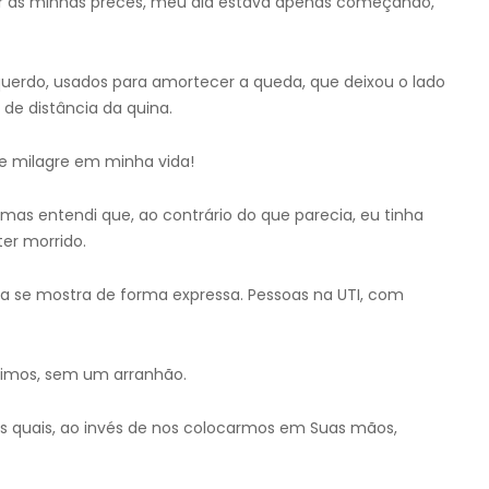
er as minhas preces, meu dia estava apenas começando,
querdo, usados para amortecer a queda, que deixou o lado
de distância da quina.
se milagre em minha vida!
mas entendi que, ao contrário do que parecia, eu tinha
er morrido.
la se mostra de forma expressa. Pessoas na UTI, com
ssimos, sem um arranhão.
as quais, ao invés de nos colocarmos em Suas mãos,