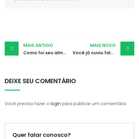
Post
MAIS ANTIGO
MAIS NOVO
Como foi seu almoço no domingo passado?
Você já ouviu falar de Alienação Parental Contra o Idoso?
navigation
DEIXE SEU COMENTÁRIO
Você precisa fazer o
login
para publicar um comentário.
Quer falar conosco?