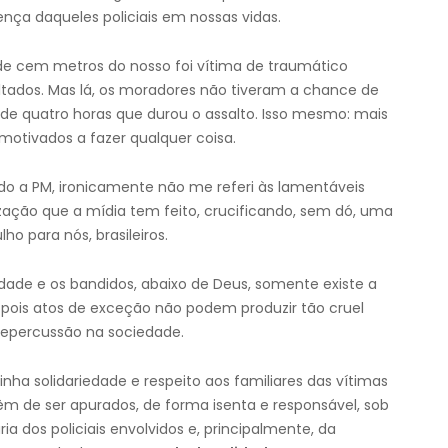
ença daqueles policiais em nossas vidas.
e cem metros do nosso foi vítima de traumático
ltados. Mas lá, os moradores não tiveram a chance de
 de quatro horas que durou o assalto. Isso mesmo: mais
otivados a fazer qualquer coisa.
 a PM, ironicamente não me referi às lamentáveis
ização que a mídia tem feito, crucificando, sem dó, uma
o para nós, brasileiros.
iedade e os bandidos, abaixo de Deus, somente existe a
 pois atos de exceção não podem produzir tão cruel
epercussão na sociedade.
inha solidariedade e respeito aos familiares das vítimas
m de ser apurados, de forma isenta e responsável, sob
 dos policiais envolvidos e, principalmente, da