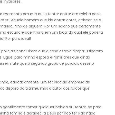
s invasores.
o momento em que eu ia tentar entrar em minha casa,
nte!”. Aquele homem que iria entrar antes, arriscar-se a
 marido, filho de alguém. Por um salário que certamente
 como escudo e adentraria em um local do qual ele poderia
a! Por puro ideal!
 policiais concluíram que a casa estava “limpa”. Olharam
s. Liguei para minha esposa e familiares que ainda
ssem, até que o segundo grupo de policiais desse o
nduzindo, educadamente, um técnico da empresa de
 do disparo do alarme, mas o autor dos ruídos que
ram gentilmente tomar qualquer bebida ou sentar-se para
inha família e agradeci a Deus por não ter sido nada