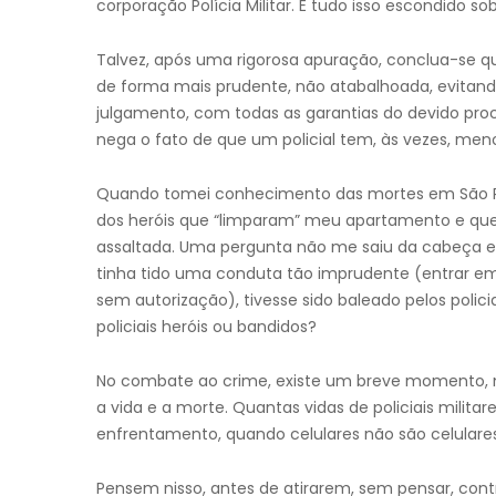
corporação Polícia Militar. E tudo isso escondido
Talvez, após uma rigorosa apuração, conclua-se q
de forma mais prudente, não atabalhoada, evitando-
julgamento, com todas as garantias do devido pro
nega o fato de que um policial tem, às vezes, men
Quando tomei conhecimento das mortes em São 
dos heróis que “limparam” meu apartamento e qu
assaltada. Uma pergunta não me saiu da cabeça e t
tinha tido uma conduta tão imprudente (entrar em
sem autorização), tivesse sido baleado pelos pol
policiais heróis ou bandidos?
No combate ao crime, existe um breve momento, m
a vida e a morte. Quantas vidas de policiais milita
enfrentamento, quando celulares não são celulare
Pensem nisso, antes de atirarem, sem pensar, con