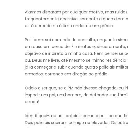
Alarmes disparam por qualquer motivo, mas ruídos
frequentemente acessível somente a quem tem a
está cercado no último andar de um prédio.
Pois bem: saí correndo da consulta, enquanto si
em casa em cerca de 7 minutos e, sinceramente, ne
objetivo de ir direto à minha casa. Nem pensei se p
ou, Deus me livre, até mesmo se minha residência ti
já ia começar a subir quando quatro policiais mil
armados, correndo em direção ao prédio.
Odeio dizer que, se a PM não tivesse chegado, eu i
impedir um pai, um homem, de defender sua família
errada!
Identifiquei-me aos policiais como a pessoa que t
Dois policiais subiram comigo no elevador. Os outr