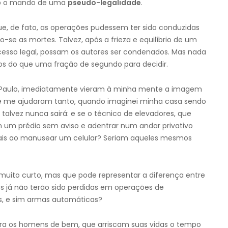
 sob o mando de uma
pseudo-legalidade
.
ue, de fato, as operações pudessem ter sido conduzidas
se as mortes. Talvez, após a frieza e equilíbrio de um
cesso legal, possam os autores ser condenados. Mas nada
os do que uma fração de segundo para decidir.
Paulo, imediatamente vieram à minha mente a imagem
e me ajudaram tanto, quando imaginei minha casa sendo
alvez nunca sairá: e se o técnico de elevadores, que
 um prédio sem aviso e adentrar num andar privativo
iciais ao manusear um celular? Seriam aqueles mesmos
uito curto, mas que pode representar a diferença entre
res já não terão sido perdidas em operações de
s, e sim armas automáticas?
tra os homens de bem, que arriscam suas vidas o tempo