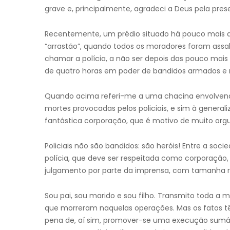
grave e, principalmente, agradeci a Deus pela pres
Recentemente, um prédio situado há pouco mais d
“arrastão”, quando todos os moradores foram assa
chamar a polícia, a não ser depois das pouco mais
de quatro horas em poder de bandidos armados e m
Quando acima referi-me a uma chacina envolvendo
mortes provocadas pelos policiais, e sim à general
fantástica corporação, que é motivo de muito orgulh
Policiais não são bandidos: são heróis! Entre a soc
polícia, que deve ser respeitada como corporação,
julgamento por parte da imprensa, com tamanha r
Sou pai, sou marido e sou filho. Transmito toda a m
que morreram naquelas operações. Mas os fatos tê
pena de, aí sim, promover-se uma execução sumária