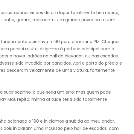
 assustadores vindos de um lugar totalmente hermético,
 senha, geram, realmente, um grande pavor em quem
multaneamente acionava o 190 para chamar a PM. Cheguei
m pensei muito: dirigi-me à portaria principal com o
oderia haver ladrões no hall do elevador, ou nas escadas,
vesse sido invadida por bandidos. Abri a porta do prédio e
itares desceram velozmente de uma viatura, fortemente
ria subir sozinho, o que seria um erro; mas quem pode
? Mas repito: minha atitude teria sido totalmente
inha acionado o 190 e iniciamos a subida ao meu andar.
os dois iniciaram uma incursão pelo hall de escadas, com