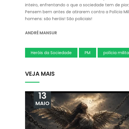
inteiro, enfrentando o que a sociedade tem de pior
Pensem bem antes de atirarem contra a Polícia Mili
homens: são heróis! São policiais!
ANDRÉ MANSUR
Heróis da Sociedade
PM
polícia milita
VEJA MAIS
13
MAIO