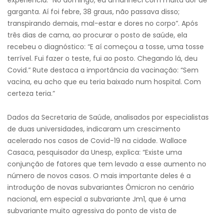
experiência: “No domingo, eu amanheci com muita dor de
garganta. Aí foi febre, 38 graus, não passava disso;
transpirando demais, mal-estar e dores no corpo”. Após
três dias de cama, ao procurar o posto de saúde, ela
recebeu o diagnóstico: “E aí começou a tosse, uma tosse
terrível. Fui fazer o teste, fui ao posto. Chegando lá, deu
Covid.” Rute destaca a importância da vacinação: “Sem
vacina, eu acho que eu teria baixado num hospital. Com
certeza teria.”
Dados da Secretaria de Saúde, analisados por especialistas
de duas universidades, indicaram um crescimento
acelerado nos casos de Covid-19 na cidade. Wallace
Casaca, pesquisador da Unesp, explica: “Existe uma
conjunção de fatores que tem levado a esse aumento no
número de novos casos. O mais importante deles é a
introdução de novas subvariantes Ômicron no cenário
nacional, em especial a subvariante Jm1, que é uma
subvariante muito agressiva do ponto de vista de