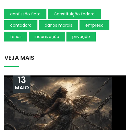
confissão ficta
Constituição federal
contadora
danos morais
empresa
férias
indenização
privação
VEJA MAIS
13
MAIO