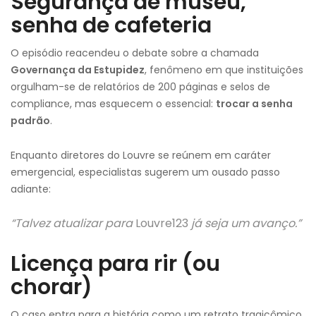
Segurança de museu,
senha de cafeteria
O episódio reacendeu o debate sobre a chamada
Governança da Estupidez
, fenômeno em que instituições
orgulham-se de relatórios de 200 páginas e selos de
compliance, mas esquecem o essencial:
trocar a senha
padrão
.
Enquanto diretores do Louvre se reúnem em caráter
emergencial, especialistas sugerem um ousado passo
adiante:
“Talvez atualizar para
Louvre123
já seja um avanço.”
Licença para rir (ou
chorar)
O caso entra para a história como um retrato tragicômico