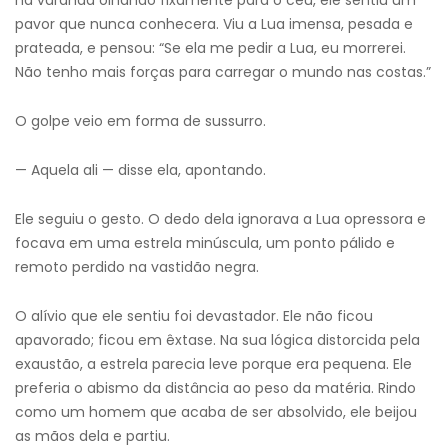
na varanda olhando fixamente para o céu, ele sentiu um
pavor que nunca conhecera. Viu a Lua imensa, pesada e
prateada, e pensou: “Se ela me pedir a Lua, eu morrerei.
Não tenho mais forças para carregar o mundo nas costas.”
O golpe veio em forma de sussurro.
— Aquela ali — disse ela, apontando.
Ele seguiu o gesto. O dedo dela ignorava a Lua opressora e
focava em uma estrela minúscula, um ponto pálido e
remoto perdido na vastidão negra.
O alívio que ele sentiu foi devastador. Ele não ficou
apavorado; ficou em êxtase. Na sua lógica distorcida pela
exaustão, a estrela parecia leve porque era pequena. Ele
preferia o abismo da distância ao peso da matéria. Rindo
como um homem que acaba de ser absolvido, ele beijou
as mãos dela e partiu.