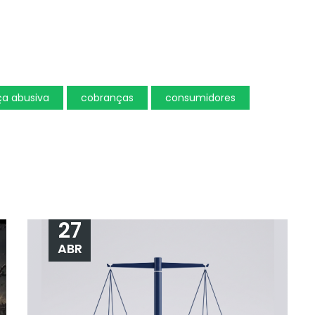
a abusiva
cobranças
consumidores
27
ABR