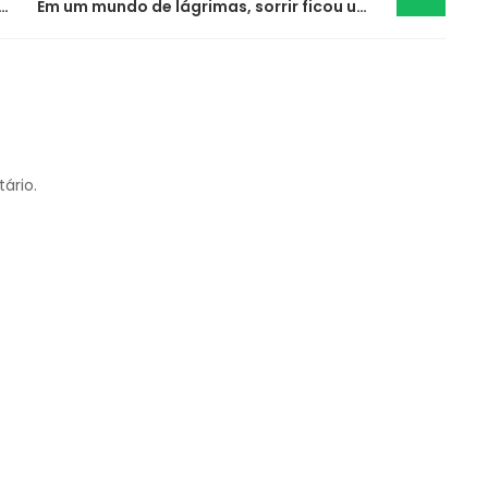
eabertura do prazo das inscrições para Exame de Ordem
Em um mundo de lágrimas, sorrir ficou um pouco mais difícil…
ário.