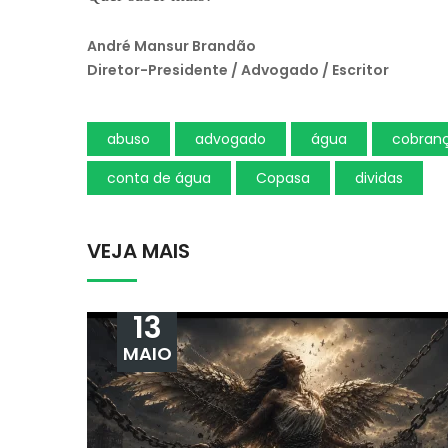
André Mansur Brandão
Diretor-Presidente / Advogado / Escritor
abuso
advogado
água
cobranç
conta de água
Copasa
dividas
VEJA MAIS
13
MAIO