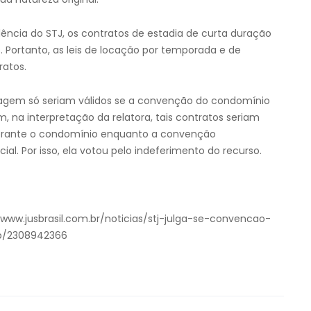
dência do STJ, os contratos de estadia de curta duração
s. Portanto, as leis de locação por temporada e de
ratos.
dagem só seriam válidos se a convenção do condomínio
m, na interpretação da relatora, tais contratos seriam
 perante o condomínio enquanto a convenção
l. Por isso, ela votou pelo indeferimento do recurso.
/www.jusbrasil.com.br/noticias/stj-julga-se-convencao-
nb/2308942366