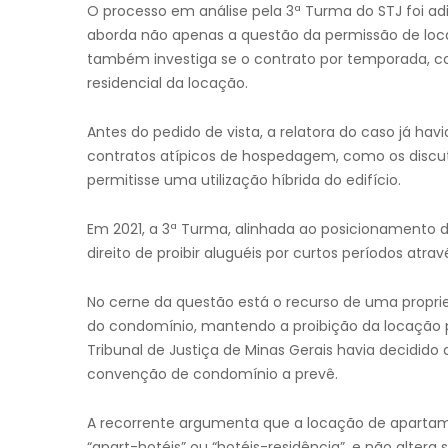
O processo em análise pela 3ª Turma do STJ foi adi
aborda não apenas a questão da permissão de loca
também investiga se o contrato por temporada, con
residencial da locação.
Antes do pedido de vista, a relatora do caso já ha
contratos atípicos de hospedagem, como os discut
permitisse uma utilização híbrida do edifício.
Em 2021, a 3ª Turma, alinhada ao posicionamento 
direito de proibir aluguéis por curtos períodos atrav
No cerne da questão está o recurso de uma propri
do condomínio, mantendo a proibição da locação 
Tribunal de Justiça de Minas Gerais havia decidido
convenção de condomínio a prevê.
A recorrente argumenta que a locação de apartam
“apart-hotéis” ou “hotéis-residência”, e não altera s