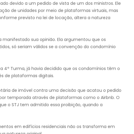
ado devido a um pedido de vista de um dos ministros. Ele
ção de unidades por meio de plataformas virtuais, mas
forme previsto na lei de locação, altera a natureza
via manifestado sua opinião. Ela argumentou que os
idos, só seriam válidos se a convenção do condomínio
da 4ª Turma, já havia decidido que os condomínios têm o
és de plataformas digitais.
etária de imóvel contra uma decisão que acatou o pedido
por temporada através de plataformas como o Airbnb. O
 que o STJ tem admitido essa proibição, quando a
entos em edifícios residenciais não os transforma em
ua natureza original.