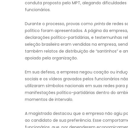
conduta proposto pelo MPT, alegando dificuldades 
funcionários.
Durante o processo, provas como
prints
de redes s
político foram apresentados. A página da empresa
declarações político-partidárias, e testemunhas re
seleção brasileira eram vendidas na empresa, send
também relatos de distribuição de “santinhos” e
apoiado pela organização.
Em sua defesa, a empresa negou coação ou induçã
sociais e os vídeos gravados pelos funcionários n
utilizaram símbolos nacionais em suas redes para pr
manifestações político-partidárias dentro do ambi
momentos de intervalo.
A magistrada destacou que a empresa não agiu para
ao candidato de sua preferência. Esse comportam
funcionários, que, por dependerem economicament