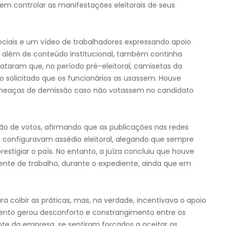
em controlar as manifestações eleitorais de seus
ociais e um vídeo de trabalhadores expressando apoio
, além de conteúdo institucional, também continha
lataram que, no período pré-eleitoral, camisetas da
o solicitado que os funcionários as usassem. Houve
 ameaças de demissão caso não votassem no candidato
o de votos, afirmando que as publicações nas redes
ão configuravam assédio eleitoral, alegando que sempre
estigiar o país. No entanto, a juíza concluiu que houve
ente de trabalho, durante o expediente, ainda que em
 coibir as práticas, mas, na verdade, incentivava o apoio
ento gerou desconforto e constrangimento entre os
e da empresa, se sentiram forçados a aceitar as