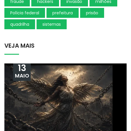
fraude
hackers
invasão
milhões
Polícia federal
prefeitura
prisão
quadrilha
sistemas
VEJA MAIS
13
MAIO