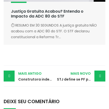
Justiça Gratuita Acabou? Entenda o
Impacto da ADC 80 do STF
⏱ RESUMO EM 30 SEGUNDOS A justiça gratuita NÃO
acabou com a ADC 80 do STF. O STF declarou
constitucional a Reforma Tr...
Post
MAIS ANTIGO
MAIS NOVO
Construtora indenizará moradora por falta de energia elétrica
STJ define se PF pode criar sites para investigar pornografia infantil
navigation
DEIXE SEU COMENTÁRIO