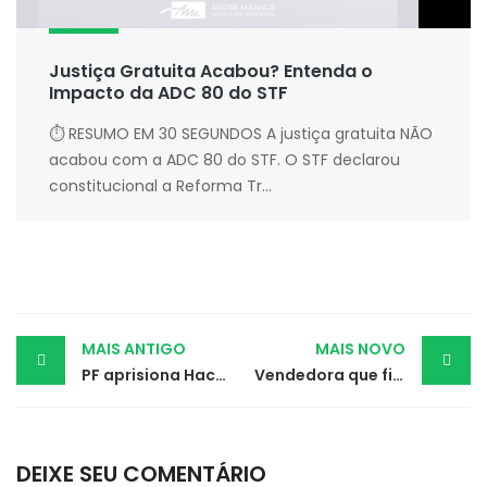
Justiça Gratuita Acabou? Entenda o
Impacto da ADC 80 do STF
⏱ RESUMO EM 30 SEGUNDOS A justiça gratuita NÃO
acabou com a ADC 80 do STF. O STF declarou
constitucional a Reforma Tr...
Post
MAIS ANTIGO
MAIS NOVO
PF aprisiona Hackers que desviaram mais de 6 milhões
Vendedora que ficou 15 anos sem férias receberá indenização
navigation
DEIXE SEU COMENTÁRIO