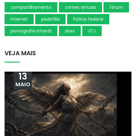
compartilhamento
crimes virtuais
fórum
internet
pedofilia
Polícia federal
pornografia infantil
sites
STJ
VEJA MAIS
13
MAIO