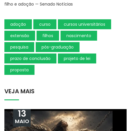
filho e adoção — Senado Notícias
adoção
curso
cursos universitários
extensão
filhos
nascimento
pesquisa
pós-graduação
prazo de conclusão
projeto de lei
proposta
VEJA MAIS
13
MAIO