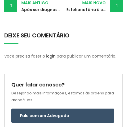
Post
MAIS ANTIGO
MAIS NOVO
Após ser diagnosticada com sífilis por engano, grávida receberá indenização
Estelionatária é condenada por golpe virtual em idosa de mais de R$ 340 mil
navigation
DEIXE SEU COMENTÁRIO
Você precisa fazer o
login
para publicar um comentário.
Quer falar conosco?
Desejando mais informações, estamos às ordens para
atendê-los.
Fale com um Advogado