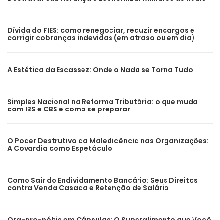
Dívida do FIES: como renegociar, reduzir encargos e
corrigir cobranças indevidas (em atraso ou em dia)
A Estética da Escassez: Onde o Nada se Torna Tudo
Simples Nacional na Reforma Tributária: o que muda
com IBS e CBS e como se preparar
O Poder Destrutivo da Maledicência nas Organizações:
A Covardia como Espetáculo
Como Sair do Endividamento Bancário: Seus Direitos
contra Venda Casada e Retenção de Salário
Ora-pro-nóbis em Cápsulas: O Superalimento que Você