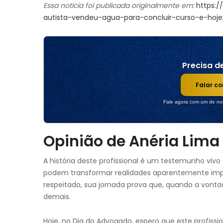
Essa notícia foi publicada originalmente em:
https:
autista-vendeu-agua-para-concluir-curso-e-hoj
Precisa de
Falar c
Fale agora com um de nos
Opinião de Anéria Lima
A história deste profissional é um testemunho vivo
podem transformar realidades aparentemente impo
respeitado, sua jornada prova que, quando a vont
demais.
Hoje, no Dia do Advogado, espero que este profiss