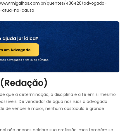
//www.migalhas.com.br/quentes/436420/advogado-
e-atua-na-causa
 ajuda jurídica?
om um Advogado
sos advogados e tire suas dúvidas.
 (Redação)
 de que a determinação, a disciplina e a fé em si mesmo
ssíveis. De vendedor de água nas ruas a advogado
ade de vencer é maior, nenhum obstáculo é grande
ional não apenas celebre sua profissão, mas também se