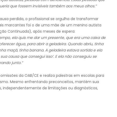
queria que fossem invisíveis também aos meus olhos.”
sa perdida, o profissional se orgulha de transformar
ais marcantes foi o de uma mãe de um menino autista
ação Continuada), após meses de espera:
tempo, ela quis me dar um presente, que era uma caixa de
ferecer água, para abrir a geladeira. Quando abriu, tinha
tinha maçã, tinha banana. A geladeira estava sortida e ela
r sua causa que consegui isso’. E ela não conseguiu se
ando junto.”
omissões da OAB/CE e realiza palestras em escolas para
itismo. Mesmo enfrentando preconceitos, mantém sua
s, independentemente de limitações ou diagnósticos,