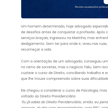
Receba atualizações jurídica
Um homem determinado, hoje advogado especialista
de desafios antes de conquistar a profissão. Após
serviços braçais, ingressou na Marinha, mas enfre
desligamento. Sem ter para onde ir, viveu nas ruas,
recomeçar a vida.
Com a orientação de um advogado, conseguiu u
no ramo de sorvetes, mas o negócio faliu. Sem rec
custear o curso de Direito, conciliando trabalho e 
que lhe trouxe compreensão sobre suas dificuldad
Ele chegou a considerar o curso de Psicologia, mas
voltado ao Direito Previdenciário:
“Eu já sabia do Direito Previdenciário, então, eu pens
pessoas, ajudar com aposentadorias, com BPC, crian