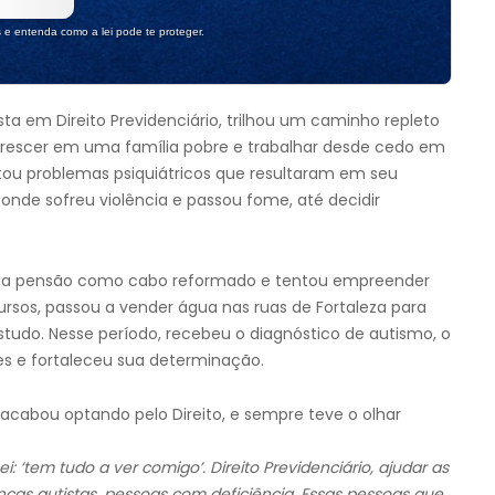
s e entenda como a lei pode te proteger.
 em Direito Previdenciário, trilhou um caminho repleto
 crescer em uma família pobre e trabalhar desde cedo em
ntou problemas psiquiátricos que resultaram em seu
 onde sofreu violência e passou fome, até decidir
ma pensão como cabo reformado e tentou empreender
ursos, passou a vender água nas ruas de Fortaleza para
estudo. Nesse período, recebeu o diagnóstico de autismo, o
es e fortaleceu sua determinação.
 acabou optando pelo Direito, e sempre teve o olhar
ei: ‘tem tudo a ver comigo’. Direito Previdenciário, ajudar as
ças autistas, pessoas com deficiência. Essas pessoas que