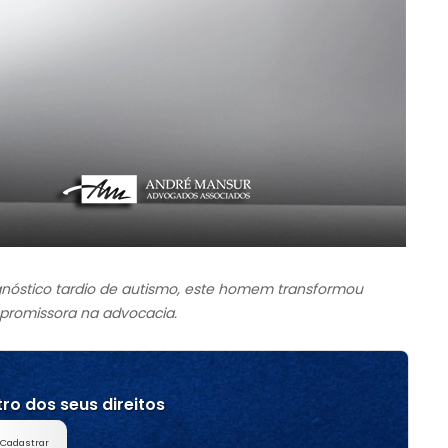
nóstico tardio de autismo, este homem transformou
 promissora na advocacia.
ro dos seus direitos
Cadastrar