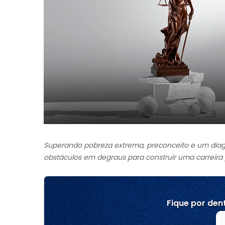
Superando pobreza extrema, preconceito e um diag
obstáculos em degraus para construir uma carreira
Fique por dent