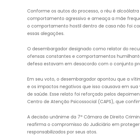
Conforme os autos do processo, o réu é alcoólatra e
comportamento agressivo e ameaça a mãe frequen
o comportamento hostil dentro de casa não foi c
essas alegações.
O desembargador designado como relator do recur
ofensas constantes e comportamentos humilhantes 
defesa estavam em desacordo com o conjunto pro
Em seu voto, o desembargador apontou que a víti
e os impactos negativos que isso causava em sua v
de saúde. Esse relato foi reforçado pelos depoimen
Centro de Atenção Psicossocial (CAPS), que confirm
A decisão unânime da 7ª Câmara de Direito Crimin
reafirma o compromisso do Judiciário em proteger 
responsabilizados por seus atos.