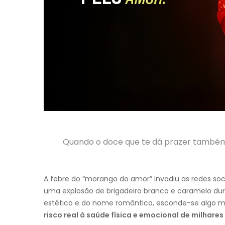
Quando o doce que te dá prazer também 
A febre do “morango do amor” invadiu as redes so
uma explosão de brigadeiro branco e caramelo dur
estético e do nome romântico, esconde-se algo m
risco real à saúde física e emocional de milhare