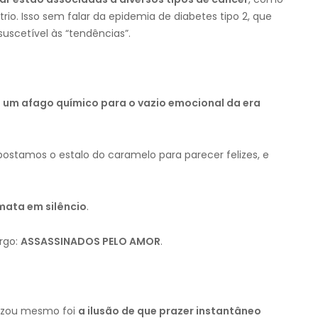
io. Isso sem falar da epidemia de diabetes tipo 2, que
uscetível às “tendências”.
 um afago químico para o vazio emocional da era
postamos o estalo do caramelo para parecer felizes, e
mata em silêncio
.
rgo:
ASSASSINADOS PELO AMOR
.
alizou mesmo foi
a ilusão de que prazer instantâneo