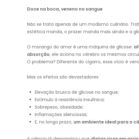
Doce na boca, veneno no sangue
Não se trata apenas de um modismo culinário. Tra
estética manda, o prazer manda mais ainda e a gli
O morango do amor é uma máquina de glicose:
al
absorção
, ele aciona no cérebro os mesmos circu
O problema? Diferente do cigarro, esse vício é vend
Mas os efeitos são devastadores:
Elevação brusca de glicose no sangue;
Estímulo à resistência insulínica;
Sobrepeso, obesidade;
Inflamações silenciosas;
E, no longo prazo,
um ambiente ideal para o câ
A ciência já demonstrou que
dietas ricas em açúc