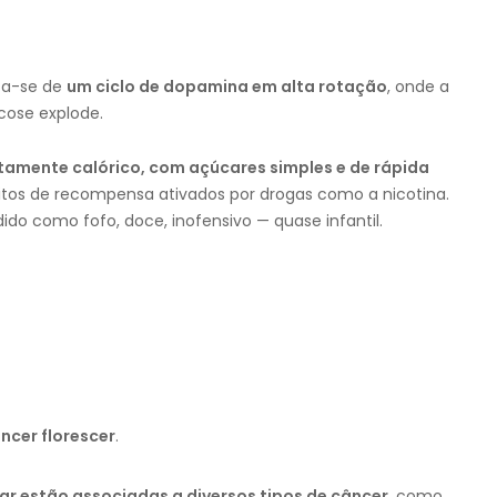
ta-se de
um ciclo de dopamina em alta rotação
, onde a
cose explode.
tamente calórico, com açúcares simples e de rápida
itos de recompensa ativados por drogas como a nicotina.
ido como fofo, doce, inofensivo — quase infantil.
ncer florescer
.
ar estão associadas a diversos tipos de câncer
, como