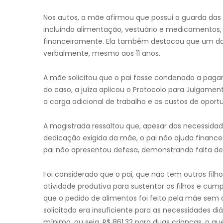
Nos autos, a mãe afirmou que possui a guarda das 
incluindo alimentação, vestuário e medicamentos,
financeiramente. Ela também destacou que um dos 
verbalmente, mesmo aos 11 anos.
A mãe solicitou que o pai fosse condenado a pagar
do caso, a juíza aplicou o Protocolo para Julgam
a carga adicional de trabalho e os custos de opor
A magistrada ressaltou que, apesar das necessidades
dedicação exigida da mãe, o pai não ajuda finance
pai não apresentou defesa, demonstrando falta de
Foi considerado que o pai, que não tem outros filh
atividade produtiva para sustentar os filhos e cump
que o pedido de alimentos foi feito pela mãe sem
solicitado era insuficiente para as necessidades diá
mínimo, ou seja, R$ 861,32 para duas crianças, o q