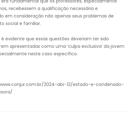
), era fundamental que os professores, especialmente
os, recebessem a qualificação necessária e
do em consideração não apenas seus problemas de
social e familiar.
, é evidente que essas questões deveriam ter sido
serem apresentadas como uma ‘culpa exclusiva’ da jovem
pecialmente neste caso específico.
/www.conjur.com.br/2024-abr-12/estado-e-condenado-
ssora/