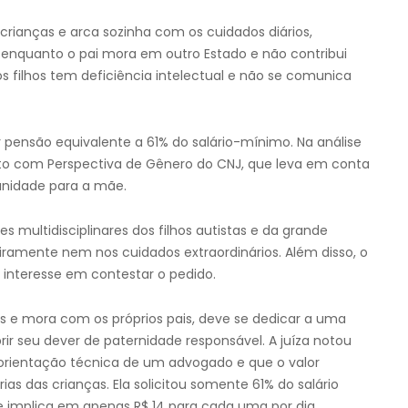
crianças e arca sozinha com os cuidados diários,
 enquanto o pai mora em outro Estado e não contribui
filhos tem deficiência intelectual e não se comunica
 pensão equivalente a 61% do salário-mínimo. Na análise
ento com Perspectiva de Gênero do CNJ, que leva em conta
tunidade para a mãe.
 multidisciplinares dos filhos autistas e da grande
iramente nem nos cuidados extraordinários. Além disso, o
 interesse em contestar o pedido.
os e mora com os próprios pais, deve se dedicar a uma
rir seu dever de paternidade responsável. A juíza notou
 orientação técnica de um advogado e que o valor
rias das crianças. Ela solicitou somente 61% do salário
ue implica em apenas R$ 14 para cada uma por dia.