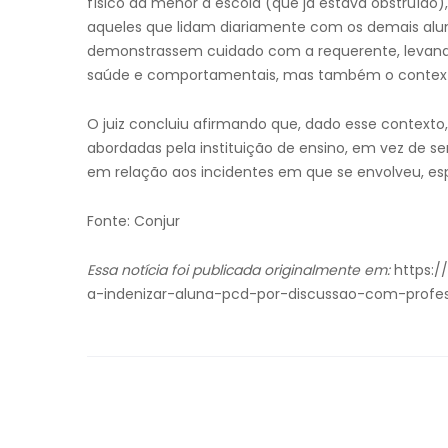
físico da menor à escola (que já estava obstruído
aqueles que lidam diariamente com os demais alun
demonstrassem cuidado com a requerente, levan
saúde e comportamentais, mas também o contexto 
O juiz concluiu afirmando que, dado esse contexto
abordadas pela instituição de ensino, em vez de 
em relação aos incidentes em que se envolveu, es
Fonte: Conjur
Essa notícia foi publicada originalmente em:
https:/
a-indenizar-aluna-pcd-por-discussao-com-profe