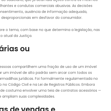
antes e condutas comerciais abusivas. As decisões
consentimento, ausência de informação adequada,
s desproporcionais em desfavor do consumidor.
obre o tema, com base no que determina a legislação, nas
 atual da Justiça.
árias ou
s pessoas compartilhem uma fração de uso de um imóvel
sar um imóvel de alto padrão sem arcar com todos os
armadilhas jurídicas. Foi formalmente regulamentada no
to no Código Civil e na Lei de Registros Públicos. Embora
edade costuma envolver uma teia de contratos acessórios —
ue ampliam suas complexidades.
as de vendas e