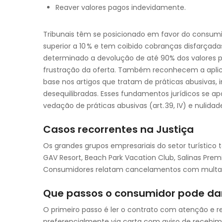
Reaver valores pagos indevidamente.
Tribunais têm se posicionado em favor do consumi
superior a 10 % e tem coibido cobranças disfarçada
determinado a devolução de até 90% dos valores 
frustração da oferta. Também reconhecem a apli
base nos artigos que tratam de práticas abusivas,
desequilibradas. Esses fundamentos jurídicos se apo
vedação de práticas abusivas (art. 39, IV) e nulida
Casos recorrentes na Justiça
Os grandes grupos empresariais do setor turísti
GAV Resort, Beach Park Vacation Club, Salinas Pre
Consumidores relatam cancelamentos com multas in
Que passos o consumidor pode dar
O primeiro passo é ler o contrato com atenção e reg
preferencialmente via carta com aviso de recebime