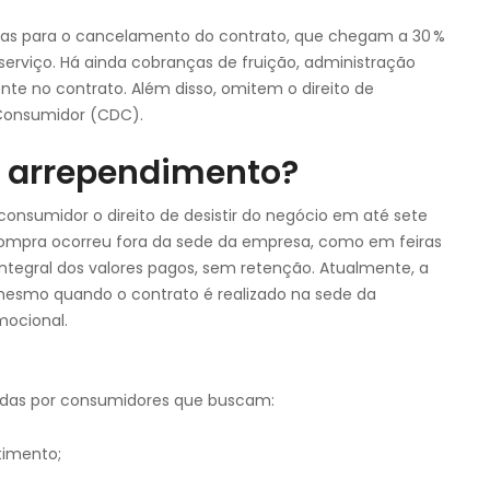
s para o cancelamento do contrato, que chegam a 30 %
serviço. Há ainda cobranças de fruição, administração
e no contrato. Além disso, omitem o direito de
 Consumidor (CDC).
de arrependimento?
o consumidor o direito de desistir do negócio em até sete
compra ocorreu fora da sede da empresa, como em feiras
integral dos valores pagos, sem retenção. Atualmente, a
o mesmo quando o contrato é realizado na sede da
mocional.
idas por consumidores que buscam:
timento;