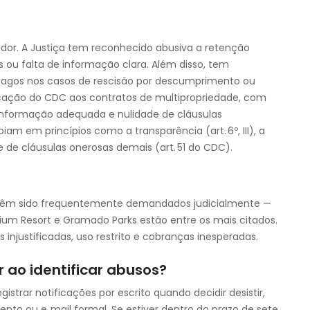
dor. A Justiça tem reconhecido abusiva a retenção
s ou falta de informação clara. Além disso, tem
pagos nos casos de rescisão por descumprimento ou
cação do CDC aos contratos de multipropriedade, com
 informação adequada e nulidade de cláusulas
iam em princípios como a transparência (art. 6º, III), a
de de cláusulas onerosas demais (art. 51 do CDC).
co têm sido frequentemente demandados judicialmente —
mium Resort e Gramado Parks estão entre os mais citados.
justificadas, uso restrito e cobranças inesperadas.
 ao identificar abusos?
istrar notificações por escrito quando decidir desistir,
nto ou e‑mail formal. Se estiver dentro do prazo de sete