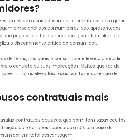
midores?
vezes em eventos cuidadosamente formatados para gerar
rdagem emocional aos consumidores. São apresentadas
el que paga os custos ou recompra garantida, além de
agiliza o discernimento crítico do consumidor.
 de férias, nos quais o consumidor é levado a decidir
obre o contrato ou suas implicações. Muitas queixas de
impõem multas elevadas, taxas ocultas e ausência de
abusos contratuais mais
áusulas contratuais abusivas, que permitem taxas ocultas,
ruição ou retenções superiores a 10 % em caso de
 consumidor em total desvantagem.