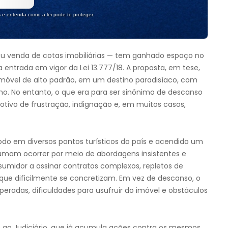
s e entenda como a lei pode te proteger.
ou venda de cotas imobiliárias — tem ganhado espaço no
 entrada em vigor da Lei 13.777/18. A proposta, em tese,
móvel de alto padrão, em um destino paradisíaco, com
no. No entanto, o que era para ser sinônimo de descanso
ivo de frustração, indignação e, em muitos casos,
do em diversos pontos turísticos do país e acendido um
stumam ocorrer por meio de abordagens insistentes e
midor a assinar contratos complexos, repletos de
 que dificilmente se concretizam. Em vez de descanso, o
eradas, dificuldades para usufruir do imóvel e obstáculos
 ao Judiciário, que já acumula ações contra os mesmos