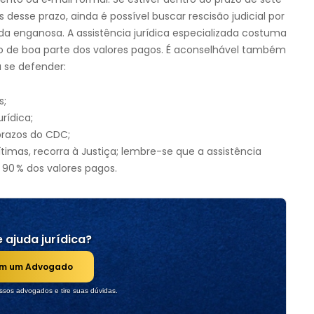
s desse prazo, ainda é possível buscar rescisão judicial por
da enganosa. A assistência jurídica especializada costuma
ção de boa parte dos valores pagos. É aconselhável também
 se defender:
s;
rídica;
prazos do CDC;
timas, recorra à Justiça; lembre-se que a assistência
é 90 % dos valores pagos.
 ajuda jurídica?
om um Advogado
sos advogados e tire suas dúvidas.