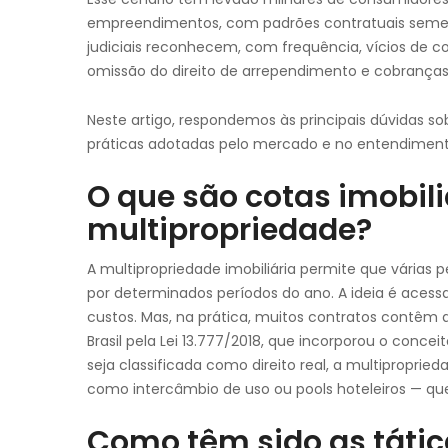
empreendimentos, com padrões contratuais semelh
judiciais reconhecem, com frequência, vícios de 
omissão do direito de arrependimento e cobrança
Neste artigo, respondemos às principais dúvidas s
práticas adotadas pelo mercado e no entendimento
O que são cotas imobili
multipropriedade?
A multipropriedade imobiliária permite que vária
por determinados períodos do ano. A ideia é aces
custos. Mas, na prática, muitos contratos contêm 
Brasil pela Lei 13.777/2018, que incorporou o concei
seja classificada como direito real, a multipropri
como intercâmbio de uso ou pools hoteleiros — q
Como têm sido as tátic