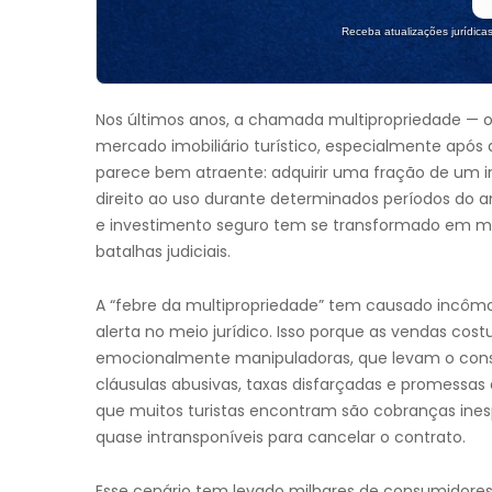
Receba atualizações jurídica
Nos últimos anos, a chamada multipropriedade — 
mercado imobiliário turístico, especialmente após a
parece bem atraente: adquirir uma fração de um i
direito ao uso durante determinados períodos do a
e investimento seguro tem se transformado em mot
batalhas judiciais.
A “febre da multipropriedade” tem causado incômo
alerta no meio jurídico. Isso porque as vendas co
emocionalmente manipuladoras, que levam o consu
cláusulas abusivas, taxas disfarçadas e promessas
que muitos turistas encontram são cobranças inesp
quase intransponíveis para cancelar o contrato.
Esse cenário tem levado milhares de consumidores