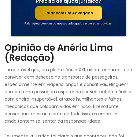
Precisa de ajuda jurídica?
Falar com um Advogado
Fale agora com um de nossos advogados e tire suas dúvidas.
Opinião de Anéria Lima
(Redação)
Lamentável que, em pleno século XXI, ainda tenhamos que
conviver com descaso no transporte de passageiros,
especialmente em viagens longas e cansativas. Ninguém
compra uma passagem esperando ser submetido a ônibus
com cheiro insuportável, atrasos humilhantes e falhas
mecânicas que colocam vidas em risco. É revoltante
pensar que, mesmo diante de tudo isso, as empresas
ainda tentem se isentar da responsabilidade.
Felizmente, a Justiça foi clara: o que aconteceu não foi