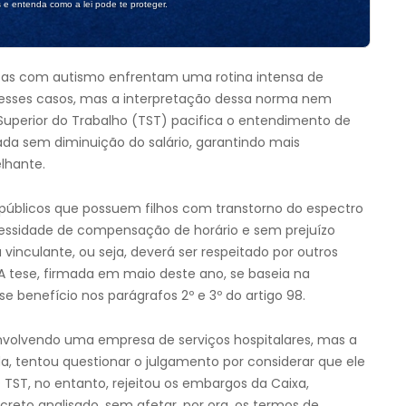
s e entenda como a lei pode te proteger.
nças com autismo enfrentam uma rotina intensa de
 nesses casos, mas a interpretação dessa norma nem
Superior do Trabalho (TST) pacifica o entendimento de
ada sem diminuição do salário, garantindo mais
lhante.
s públicos que possuem filhos com transtorno do espectro
cessidade de compensação de horário e sem prejuízo
vinculante, ou seja, deverá ser respeitado por outros
. A tese, firmada em maio deste ano, se baseia na
se benefício nos parágrafos 2º e 3º do artigo 98.
nvolvendo uma empresa de serviços hospitalares, mas a
a, tentou questionar o julgamento por considerar que ele
O TST, no entanto, rejeitou os embargos da Caixa,
reto analisado, sem afetar, por ora, os termos de