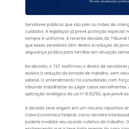
Receba atualizações jurídica
Servidores públicos que são pais ou mães de cria
cuidados. A legislação já prevê proteção especial
sempre é uniforme. A recente decisão do Tribunal 
que esses servidores têm direito à redução da jorn
segurança jurídica para famílias em situação seme
Na decisão, o TST reafirmou o direito de servidore
autista à redução da jornada de trabalho, sem ne
salarial. O entendimento foi consolidado com força 
tribunais trabalhistas ao julgar casos semelhantes
aplicação analógica da Lei nº 8.112/90, que prevê es
A decisão teve origem em um recurso repetitivo e
Caixa Econômica Federal, como terceira interessad
poderia invalidar seu acordo coletivo de trabalho. 
esclarecendo que a tese trata apenas do caso conc