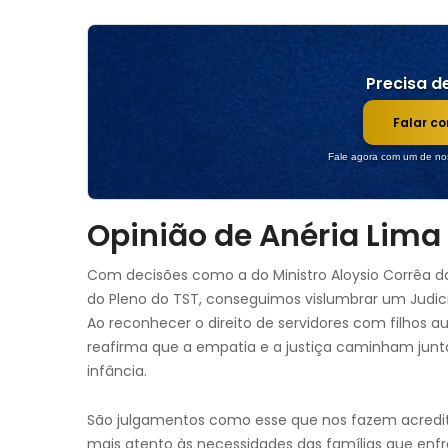
Precisa de
Falar c
Fale agora com um de nos
Opinião de Anéria Lima
Com decisões como a do Ministro Aloysio Corrêa da
do Pleno do TST, conseguimos vislumbrar um Judici
Ao reconhecer o direito de servidores com filhos au
reafirma que a empatia e a justiça caminham junt
infância.
São julgamentos como esse que nos fazem acredi
mais atento às necessidades das famílias que enf