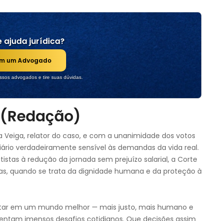
 ajuda jurídica?
om um Advogado
sos advogados e tire suas dúvidas.
 (Redação)
 Veiga, relator do caso, e com a unanimidade dos votos
ário verdadeiramente sensível às demandas da vida real.
tistas à redução da jornada sem prejuízo salarial, a Corte
as, quando se trata da dignidade humana e da proteção à
tar em um mundo melhor — mais justo, mais humano e
rentam imensos desafios cotidianos. Que decisões assim