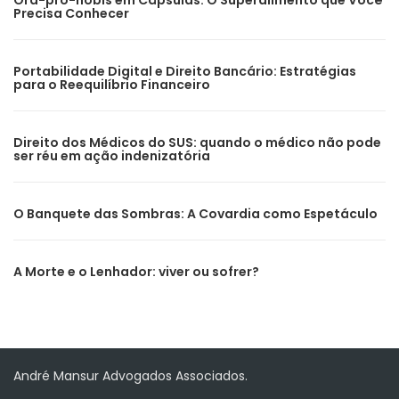
Ora-pro-nóbis em Cápsulas: O Superalimento que Você
Precisa Conhecer
Portabilidade Digital e Direito Bancário: Estratégias
para o Reequilíbrio Financeiro
Direito dos Médicos do SUS: quando o médico não pode
ser réu em ação indenizatória
O Banquete das Sombras: A Covardia como Espetáculo
A Morte e o Lenhador: viver ou sofrer?
André Mansur Advogados Associados.