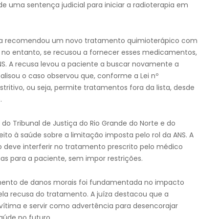
 uma sentença judicial para iniciar a radioterapia em
ica recomendou um novo tratamento quimioterápico com
 no entanto, se recusou a fornecer esses medicamentos,
ANS. A recusa levou a paciente a buscar novamente a
nalisou o caso observou que, conforme a Lei nº
stritivo, ou seja, permite tratamentos fora da lista, desde
.
o Tribunal de Justiça do Rio Grande do Norte e do
reito à saúde sobre a limitação imposta pelo rol da ANS. A
o deve interferir no tratamento prescrito pelo médico
ias para a paciente, sem impor restrições.
mento de danos morais foi fundamentada no impacto
la recusa do tratamento. A juíza destacou que a
ítima e servir como advertência para desencorajar
aúde no futuro.