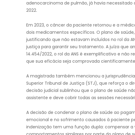
adenocarcinoma de pulmão, já havia necessitado de
2022.
Em 2023, o câncer da paciente retornou e a méd
dois medicamentos específicos. O plano de saúde,
justificando que não estavam incluídos no rol da 
justiça para garantir seu tratamento. A juíza que a
14.454/2022, o rol da ANS é exemplificativo e não re
que sua eficácia seja comprovada cientificamente
A magistrada também mencionou a jurisprudência d
Superior Tribunal de Justiça (STJ), que reforça o di
decisão judicial sublinhou que o plano de saúde nã
assistente e deve cobrir todas as sessões necessár
A decisão de condenar o plano de saúde ao paga
emocional e no sofrimento causados à paciente pe
indenização tem uma função dupla: compensar a v
comportamentos similares por parte do plano de s