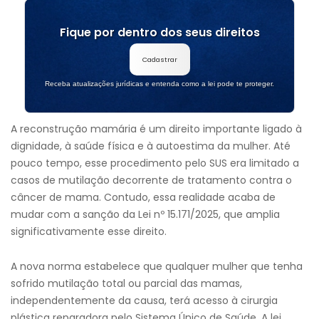
Fique por dentro dos seus direitos
Cadastrar
Receba atualizações jurídicas e entenda como a lei pode te proteger.
A reconstrução mamária é um direito importante ligado à
dignidade, à saúde física e à autoestima da mulher. Até
pouco tempo, esse procedimento pelo SUS era limitado a
casos de mutilação decorrente de tratamento contra o
câncer de mama. Contudo, essa realidade acaba de
mudar com a sanção da Lei nº 15.171/2025, que amplia
significativamente esse direito.
A nova norma estabelece que qualquer mulher que tenha
sofrido mutilação total ou parcial das mamas,
independentemente da causa, terá acesso à cirurgia
plástica reparadora pelo Sistema Único de Saúde. A lei