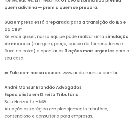
fornecedores. Em resumo:
o novo sistema não premia
quem adivinha — premia quem se prepara
.
Sua empresa está preparada para a transição do IBS e
da CBS?
Se você quiser, nossa equipe pode realizar uma
simulação
de impacto
(margem, preço, cadeia de fornecedores e
fluxo de caixa) e apontar as
3 ações mais urgentes
para o
seu caso.
➡️
Fale com nossa equipe:
www.andremansur.com.br
André Mansur Brandão Advogados
Especialista em Direito Tributário
Belo Horizonte – MG
Atuação estratégica em planejamento tributário,
contencioso e consultoria para empresas.