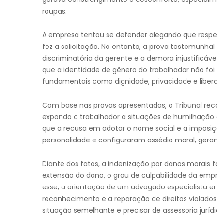
roupas.
A empresa tentou se defender alegando que respei
fez a solicitação. No entanto, a prova testemunha
discriminatória da gerente e a demora injustificá
que a identidade de gênero do trabalhador não foi 
fundamentais como dignidade, privacidade e liber
Com base nas provas apresentadas, o Tribunal rec
expondo o trabalhador a situações de humilhação
que a recusa em adotar o nome social e a imposiçã
personalidade e configuraram assédio moral, gera
Diante dos fatos, a indenização por danos morais f
extensão do dano, o grau de culpabilidade da emp
esse, a orientação de um advogado especialista em
reconhecimento e a reparação de direitos violado
situação semelhante e precisar de assessoria jurí