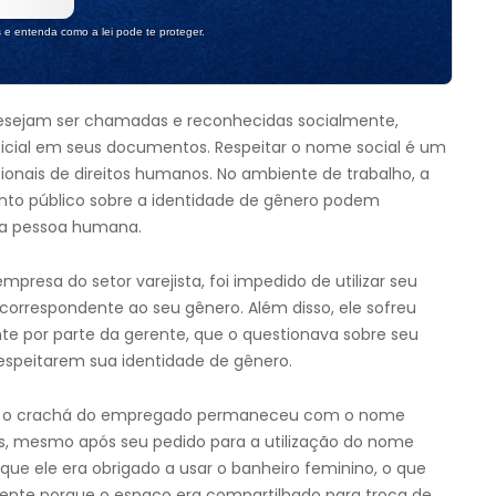
s e entenda como a lei pode te proteger.
desejam ser chamadas e reconhecidas socialmente,
icial em seus documentos. Respeitar o nome social é um
ionais de direitos humanos. No ambiente de trabalho, a
nto público sobre a identidade de gênero podem
 da pessoa humana.
resa do setor varejista, foi impedido de utilizar seu
correspondente ao seu gênero. Além disso, ele sofreu
nte por parte da gerente, que o questionava sobre seu
respeitarem sua identidade de gênero.
que o crachá do empregado permaneceu com o nome
es, mesmo após seu pedido para a utilização do nome
ue ele era obrigado a usar o banheiro feminino, o que
ente porque o espaço era compartilhado para troca de