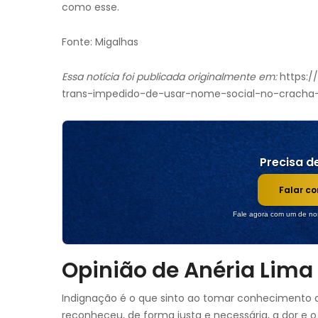
como esse.
Fonte: Migalhas
Essa notícia foi publicada originalmente em:
https:/
trans-impedido-de-usar-nome-social-no-cracha-
Precisa de
Falar c
Fale agora com um de nos
Opinião de Anéria Lima
Indignação é o que sinto ao tomar conhecimento d
reconheceu, de forma justa e necessária, a dor e o