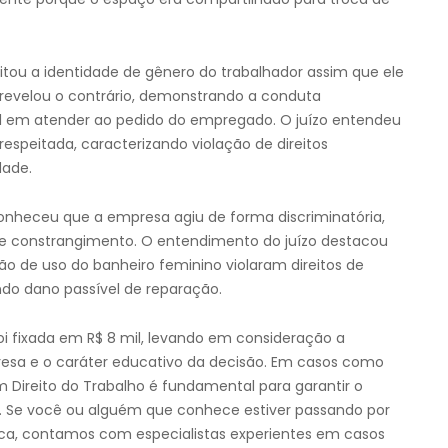
tou a identidade de gênero do trabalhador assim que ele
l revelou o contrário, demonstrando a conduta
vel em atender ao pedido do empregado. O juízo entendeu
respeitada, caracterizando violação de direitos
dade.
onheceu que a empresa agiu de forma discriminatória,
 e constrangimento. O entendimento do juízo destacou
o de uso do banheiro feminino violaram direitos de
ndo dano passível de reparação.
oi fixada em R$ 8 mil, levando em consideração a
resa e o caráter educativo da decisão. Em casos como
 Direito do Trabalho é fundamental para garantir o
s. Se você ou alguém que conhece estiver passando por
dica, contamos com especialistas experientes em casos