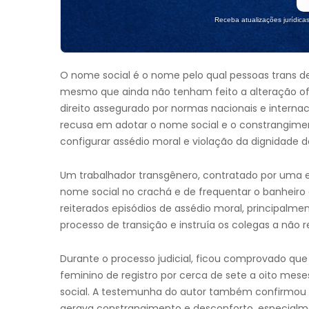
Receba atualizações jurídica
O nome social é o nome pelo qual pessoas trans 
mesmo que ainda não tenham feito a alteração of
direito assegurado por normas nacionais e internac
recusa em adotar o nome social e o constrangime
configurar assédio moral e violação da dignidade
Um trabalhador transgênero, contratado por uma emp
nome social no crachá e de frequentar o banheiro 
reiterados episódios de assédio moral, principalme
processo de transição e instruía os colegas a não 
Durante o processo judicial, ficou comprovado 
feminino de registro por cerca de sete a oito mes
social. A testemunha do autor também confirmou q
gerava constrangimento e desconforto, especialm