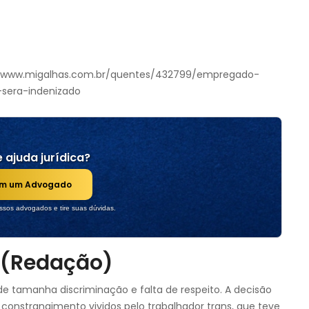
/www.migalhas.com.br/quentes/432799/empregado-
sera-indenizado
 ajuda jurídica?
om um Advogado
sos advogados e tire suas dúvidas.
 (Redação)
e tamanha discriminação e falta de respeito. A decisão
 constrangimento vividos pelo trabalhador trans, que teve