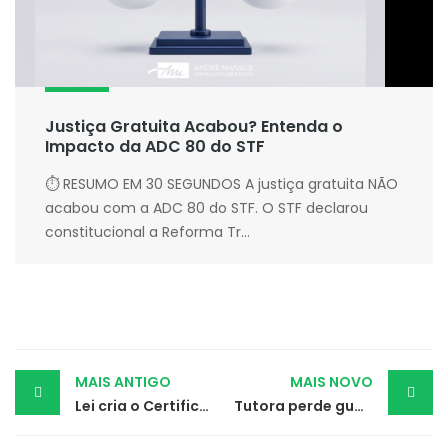
Justiça Gratuita Acabou? Entenda o
Impacto da ADC 80 do STF
⏱ RESUMO EM 30 SEGUNDOS A justiça gratuita NÃO
acabou com a ADC 80 do STF. O STF declarou
constitucional a Reforma Tr...
Post
MAIS ANTIGO
MAIS NOVO
Lei cria o Certificado Empresa Promotora da Saúde Mental
Tutora perde guarda de seus animais por maus-tratos e afogamento de cães
navigation