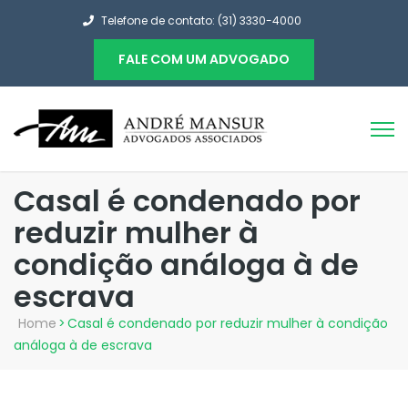
Telefone de contato: (31) 3330-4000
FALE COM UM ADVOGADO
Casal é condenado por
reduzir mulher à
condição análoga à de
escrava
Home
>
Casal é condenado por reduzir mulher à condição
análoga à de escrava