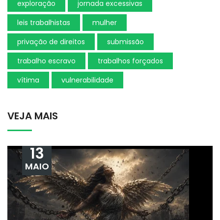
exploração
jornada excessivas
leis trabalhistas
mulher
privação de direitos
submissão
trabalho escravo
trabalhos forçados
vítima
vulnerabilidade
VEJA MAIS
13
MAIO