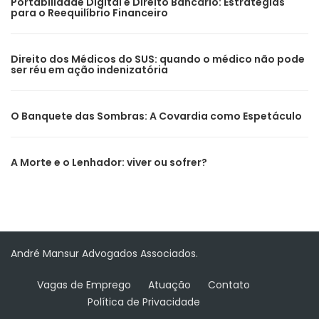
Portabilidade Digital e Direito Bancário: Estratégias
para o Reequilíbrio Financeiro
Direito dos Médicos do SUS: quando o médico não pode
ser réu em ação indenizatória
O Banquete das Sombras: A Covardia como Espetáculo
A Morte e o Lenhador: viver ou sofrer?
André Mansur Advogados Associados.
Vagas de Emprego
Atuação
Contato
Política de Privacidade