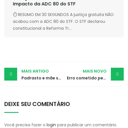
Impacto da ADC 80 do STF
⏱ RESUMO EM 30 SEGUNDOS A justiça gratuita NÃO
acabou com a ADC 80 do STF. O STF declarou
constitucional a Reforma Tr...
Post
MAIS ANTIGO
MAIS NOVO
Padrasto e mãe são condenados por estupro de vulnerável
Erro cometido pela Receita Federal gera indenização ao contribuinte
navigation
DEIXE SEU COMENTÁRIO
Você precisa fazer o
login
para publicar um comentário.