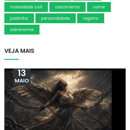
maioridade civil
nascimento
nome
padrinho
personalidade
registro
sobrenome
VEJA MAIS
13
MAIO