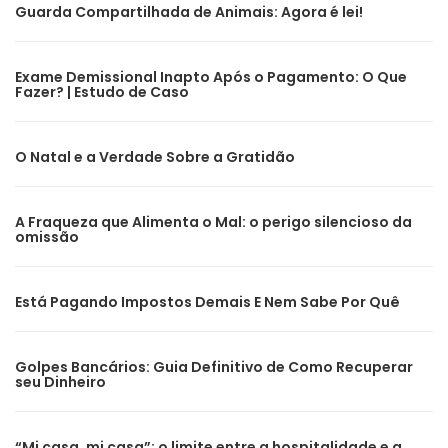
Guarda Compartilhada de Animais: Agora é lei!
Exame Demissional Inapto Após o Pagamento: O Que
Fazer? | Estudo de Caso
O Natal e a Verdade Sobre a Gratidão
A Fraqueza que Alimenta o Mal: o perigo silencioso da
omissão
Está Pagando Impostos Demais E Nem Sabe Por Quê
Golpes Bancários: Guia Definitivo de Como Recuperar
seu Dinheiro
“Mi casa, mi casa”: o limite entre a hospitalidade e a