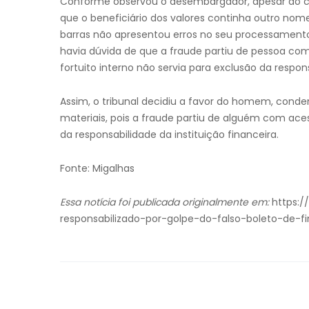
Conforme observou o desembargador, apesar do c
que o beneficiário dos valores continha outro nome,
barras não apresentou erros no seu processamento
havia dúvida de que a fraude partiu de pessoa com
fortuito interno não servia para exclusão da respons
Assim, o tribunal decidiu a favor do homem, cond
materiais, pois a fraude partiu de alguém com ac
da responsabilidade da instituição financeira.
Fonte: Migalhas
Essa notícia foi publicada originalmente em:
https:/
responsabilizado-por-golpe-do-falso-boleto-de-