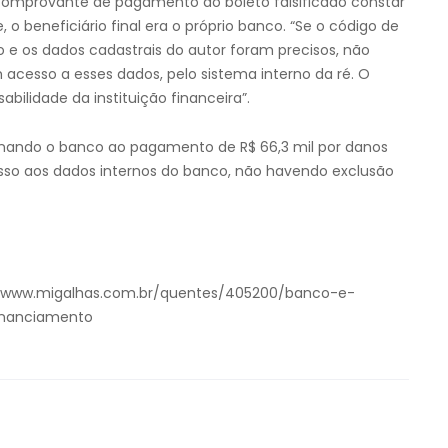
omprovante de pagamento do boleto falsificado constar
 o beneficiário final era o próprio banco. “Se o código de
 e os dados cadastrais do autor foram precisos, não
 acesso a esses dados, pelo sistema interno da ré. O
abilidade da instituição financeira”.
enando o banco ao pagamento de R$ 66,3 mil por danos
esso aos dados internos do banco, não havendo exclusão
/www.migalhas.com.br/quentes/405200/banco-e-
financiamento