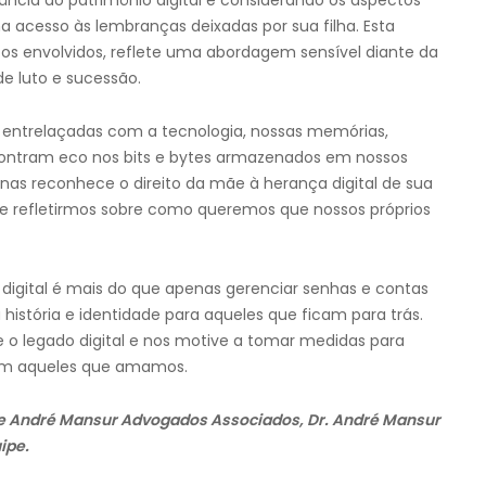
ância do patrimônio digital e considerando os aspectos
 acesso às lembranças deixadas por sua filha. Esta
os envolvidos, reflete uma abordagem sensível diante da
e luto e sucessão.
 entrelaçadas com a tecnologia, nossas memórias,
ntram eco nos bits e bytes armazenados em nossos
penas reconhece o direito da mãe à herança digital de sua
de refletirmos sobre como queremos que nossos próprios
digital é mais do que apenas gerenciar senhas e contas
a história e identidade para aqueles que ficam para trás.
 o legado digital e nos motive a tomar medidas para
 com aqueles que amamos.
 de André Mansur Advogados Associados, Dr. André Mansur
ipe.