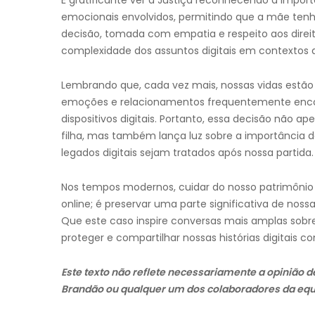
É gratificante ver a Justiça reconhecendo a import
emocionais envolvidos, permitindo que a mãe tenha
decisão, tomada com empatia e respeito aos direit
complexidade dos assuntos digitais em contextos d
Lembrando que, cada vez mais, nossas vidas estão
emoções e relacionamentos frequentemente enco
dispositivos digitais. Portanto, essa decisão não a
filha, mas também lança luz sobre a importância 
legados digitais sejam tratados após nossa partida.
Nos tempos modernos, cuidar do nosso patrimônio 
online; é preservar uma parte significativa de noss
Que este caso inspire conversas mais amplas sobre
proteger e compartilhar nossas histórias digitais
Este texto não reflete necessariamente a opinião
Brandão ou qualquer um dos colaboradores da equ