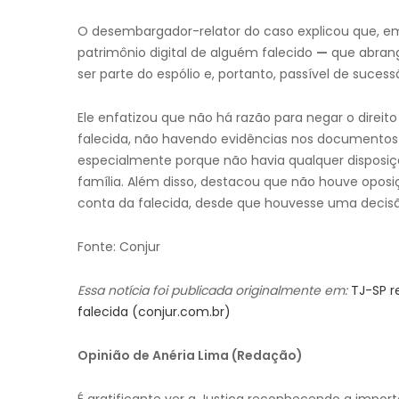
O desembargador-relator do caso explicou que, e
patrimônio digital de alguém falecido
—
que abrang
ser parte do espólio e, portanto, passível de sucess
Ele enfatizou que não há razão para negar o direit
falecida, não havendo evidências nos documentos d
especialmente porque não havia qualquer disposiçã
família. Além disso, destacou que não houve opos
conta da falecida, desde que houvesse uma decisão 
Fonte: Conjur
Essa notícia foi publicada originalmente em:
TJ-SP r
falecida (conjur.com.br)
Opinião de Anéria Lima (Redação)