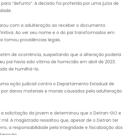
para “defunto”. A decisão foi proferida por uma juíza de
idade.
parou com a adulteração ao receber o documento
finitiva. Ao ver seu nome e o do pai transformados em
e tomou providências legais.
letim de ocorrência, suspeitando que a alteração poderia
eu pai havia sido vítima de homicídio em abril de 2023.
rada de humilhá-la.
 uma ação judicial contra o Departamento Estadual de
 por danos materiais e morais causados pela adulteração
e a solicitação da jovem e determinou que o Detran-GO e
mil. A magistrada ressaltou que, apesar de o Detran ter
o, a responsabilidade pela integridade e fiscalização dos
lteração.