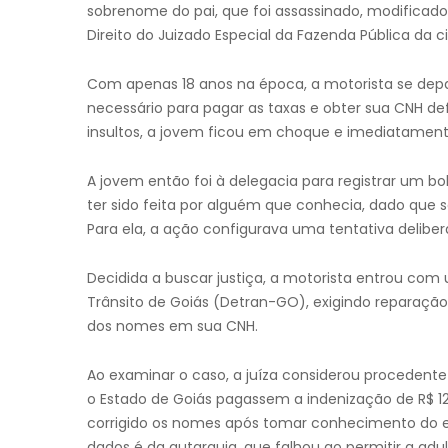
sobrenome do pai, que foi assassinado, modificado 
Direito do Juizado Especial da Fazenda Pública da c
Com apenas 18 anos na época, a motorista se de
necessário para pagar as taxas e obter sua CNH de
insultos, a jovem ficou em choque e imediatament
A jovem então foi à delegacia para registrar um bo
ter sido feita por alguém que conhecia, dado que s
Para ela, a ação configurava uma tentativa delibe
Decidida a buscar justiça, a motorista entrou com
Trânsito de Goiás (Detran-GO), exigindo reparação
dos nomes em sua CNH.
Ao examinar o caso, a juíza considerou procedent
o Estado de Goiás pagassem a indenização de R$ 12 
corrigido os nomes após tomar conhecimento do err
dados é da autarquia, que falhou ao permitir a adu