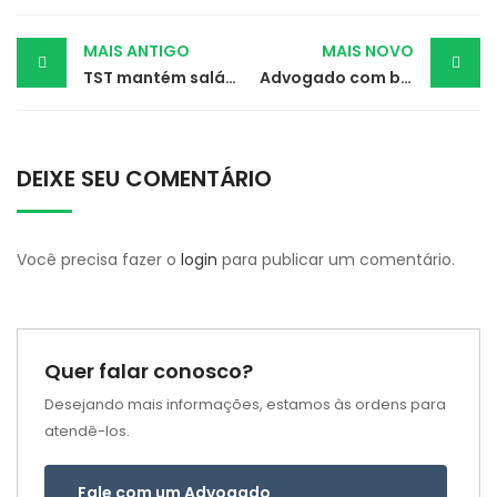
Post
MAIS ANTIGO
MAIS NOVO
TST mantém salário de bancária, mãe de gêmeas autistas
Advogado com burnout será indenizado por danos morais
navigation
DEIXE SEU COMENTÁRIO
Você precisa fazer o
login
para publicar um comentário.
Quer falar conosco?
Desejando mais informações, estamos às ordens para
atendê-los.
Fale com um Advogado