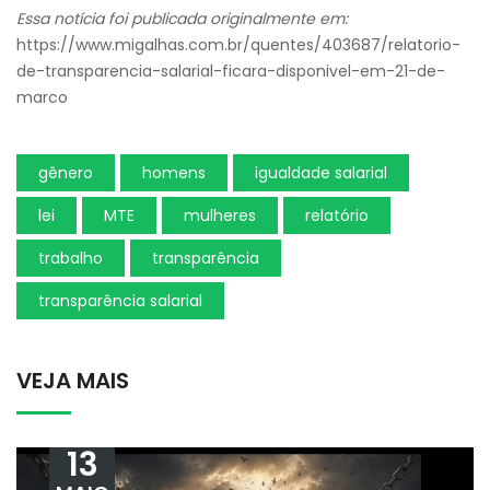
Essa notícia foi publicada originalmente em:
https://www.migalhas.com.br/quentes/403687/relatorio-
de-transparencia-salarial-ficara-disponivel-em-21-de-
marco
gênero
homens
igualdade salarial
lei
MTE
mulheres
relatório
trabalho
transparência
transparência salarial
VEJA MAIS
13