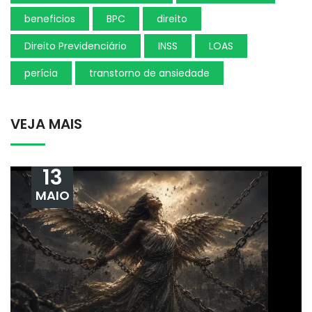
beneficios
BPC
direito
Direito Previdenciário
INSS
LOAS
perícia
transtorno de ansiedade
VEJA MAIS
13
MAIO