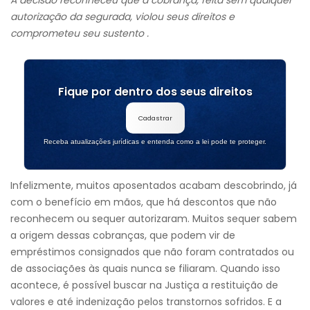
A decisão reconheceu que a cobrança, feita sem qualquer
autorização da segurada, violou seus direitos e
comprometeu seu sustento .
Fique por dentro dos seus direitos
Cadastrar
Receba atualizações jurídicas e entenda como a lei pode te proteger.
Infelizmente, muitos aposentados acabam descobrindo, já
com o benefício em mãos, que há descontos que não
reconhecem ou sequer autorizaram. Muitos sequer sabem
a origem dessas cobranças, que podem vir de
empréstimos consignados que não foram contratados ou
de associações às quais nunca se filiaram. Quando isso
acontece, é possível buscar na Justiça a restituição de
valores e até indenização pelos transtornos sofridos. E a