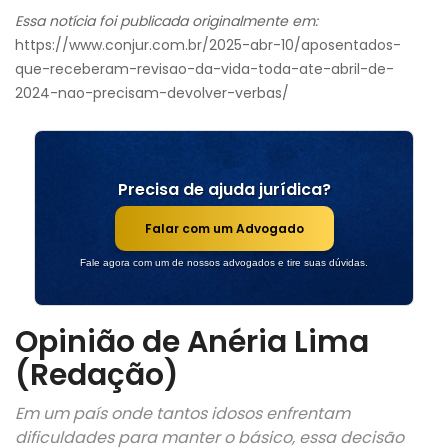
Essa notícia foi publicada originalmente em:
https://www.conjur.com.br/2025-abr-10/aposentados-
que-receberam-revisao-da-vida-toda-ate-abril-de-
2024-nao-precisam-devolver-verbas/
Precisa de ajuda jurídica?
Falar com um Advogado
Fale agora com um de nossos advogados e tire suas dúvidas.
Opinião de Anéria Lima
(Redação)
Em um país onde tantos idosos enfrentam
dificuldades para manter o básico, essa decisão