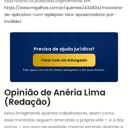
Essa notícia foi publicada originalmente em:
https://www.migalhas.com.br/quentes/434834/motorista-
de-aplicativo-com-epilepsia-tera-aposentadoria-por-
invalidez
Precisa de ajuda jurídica?
Falar com um Advogado
Fale agora com um de nossos advogados e tire suas dúvidas.
Opinião de Anéria Lima
(Redação)
Estou imaginando quantos trabalhadores, assim como
esse motorista, seguem arriscando a própria vida — e a dos
outros — por pura necessidade, mesmo estando doentes e