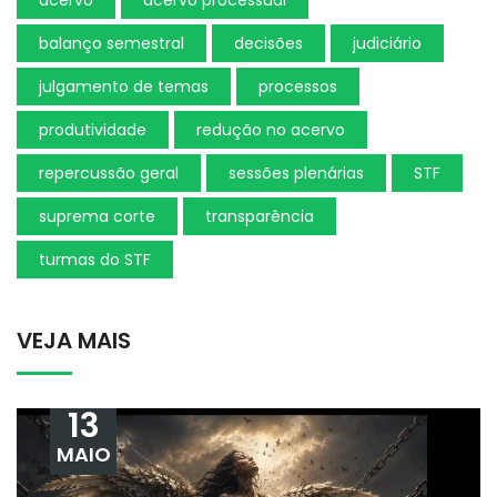
acervo
acervo processual
balanço semestral
decisões
judiciário
julgamento de temas
processos
produtividade
redução no acervo
repercussão geral
sessões plenárias
STF
suprema corte
transparência
turmas do STF
VEJA MAIS
13
MAIO