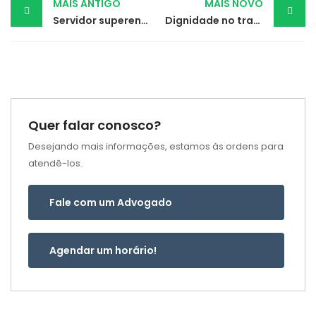
Post
MAIS ANTIGO
MAIS NOVO
Servidor superendividado consegue limite de desconto e proteção contra negativação
Dignidade no trabalho: Justiça reconhece abuso e reverte demissão por justa causa
navigation
Quer falar conosco?
Desejando mais informações, estamos às ordens para
atendê-los.
Fale com um Advogado
Agendar um horário!