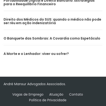
Portabilidade Digital e Direito Bancário: Estratégias
para o Reequilíbrio Financeiro
Direito dos Médicos do SUS: quando o médico não pode
ser réu em ação indenizatória
O Banquete das Sombras: A Covardia como Espetáculo
A Morte e o Lenhador: viver ou sofrer?
André Mansur Advogados Associados.
Vagas de Emprego
Atuação
Contato
Política de Privacidade