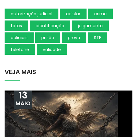
autorização judicial
celular
crime
fotos
identificação
julgamento
policiais
prisão
prova
STF
telefone
validade
VEJA MAIS
13
MAIO