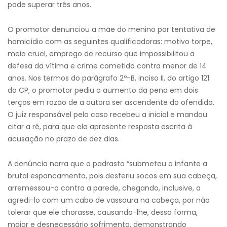
pode superar três anos.
O promotor denunciou a mãe do menino por tentativa de
homicídio com as seguintes qualificadoras: motivo torpe,
meio cruel, emprego de recurso que impossibilitou a
defesa da vítima e crime cometido contra menor de 14
anos. Nos termos do parágrafo 2º-B, inciso II, do artigo 121
do CP, o promotor pediu o aumento da pena em dois
terços em razão de a autora ser ascendente do ofendido.
O juiz responsável pelo caso recebeu a inicial e mandou
citar a ré, para que ela apresente resposta escrita à
acusação no prazo de dez dias.
A denúncia narra que o padrasto “submeteu o infante a
brutal espancamento, pois desferiu socos em sua cabeça,
arremessou-o contra a parede, chegando, inclusive, a
agredi-lo com um cabo de vassoura na cabeça, por não
tolerar que ele chorasse, causando-lhe, dessa forma,
maior e desnecessário sofrimento, demonstrando