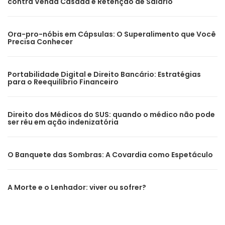
contra Venda Casada e Retenção de Salário
Ora-pro-nóbis em Cápsulas: O Superalimento que Você
Precisa Conhecer
Portabilidade Digital e Direito Bancário: Estratégias
para o Reequilíbrio Financeiro
Direito dos Médicos do SUS: quando o médico não pode
ser réu em ação indenizatória
O Banquete das Sombras: A Covardia como Espetáculo
A Morte e o Lenhador: viver ou sofrer?