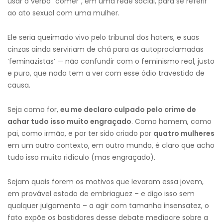
usar o verbo “comer”, em uma rede social, para se referir
ao ato sexual com uma mulher.
Ele seria queimado vivo pelo tribunal dos haters, e suas
cinzas ainda serviriam de chá para as autoproclamadas
‘feminazistas’ — não confundir com o feminismo real, justo
e puro, que nada tem a ver com esse ódio travestido de
causa.
Seja como for,
eu me declaro culpado pelo crime de
achar tudo isso muito engraçado
. Como homem, como
pai, como irmão, e por ter sido criado por
quatro mulheres
em um outro contexto, em outro mundo, é claro que acho
tudo isso muito ridículo (mas engraçado).
Sejam quais forem os motivos que levaram essa jovem,
em provável estado de embriaguez – e digo isso sem
qualquer julgamento – a agir com tamanha insensatez, o
fato expõe os bastidores desse debate medíocre sobre a