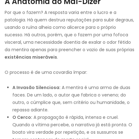
A Anatomia do Mal-Dizer
Por que o fazem? A resposta varia entre o lucro e a
patologia. Há quem destrua reputações para subir degraus,
usando a ruína alheia como alicerce para o próprio
sucesso. Há outros, porém, que o fazem por uma fofoca
visceral, uma necessidade doentia de exalar o odor fétido
da mentira apenas para preencher o vazio de suas próprias
existências miseráveis
.
O processo é de uma covardia ímpar:
A Invasão Silenciosa:
A mentira é uma arma de duas
faces. De um lado, o autor que fabrica o veneno; do
outro, o cúmplice que, sem critério ou humanidade, o
repassa adiante.
O Cerco:
A propagação é rápida, intensa e cruel.
Quando a vítima percebe, a narrativa já está pronta. O
boato vira verdade por repetição, e os sussurros se