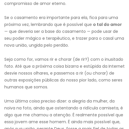
compromisso de amor eterno.
Se o casamento era importante para ela, fica para uma
próxima vez, lembrando que é possível que
o tal do amor
— que deveria ser a base do casamento — pode usar de
seu poder mágico e terapêutico, e trazer para o casal uma
nova união, ungida pelo perdão.
Seja como for, vamos rir e chorar (de rir?) com o inusitado
fato. Até que a próxima coisa bizarra e estúpida da Internet
desvie nossos olhares, e passemos a rir (ou chorar) de
outras exposições públicas do nosso pior lado, como seres
humanos que somos.
Uma última coisa preciso dizer: a alegria da mulher, da
noiva na foto, ainda que ostentando a ridícula camiseta, é
algo que me chamou a atenção. É realmente possível que
essa jovem ame esse homem. É ainda mais possível que,
após sua união, perante Deus, fosse a mais fiel de todas as