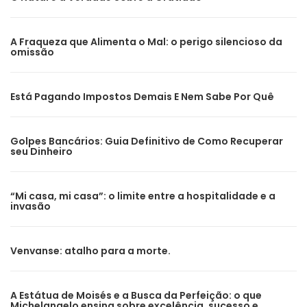
A Fraqueza que Alimenta o Mal: o perigo silencioso da
omissão
Está Pagando Impostos Demais E Nem Sabe Por Quê
Golpes Bancários: Guia Definitivo de Como Recuperar
seu Dinheiro
“Mi casa, mi casa”: o limite entre a hospitalidade e a
invasão
Venvanse: atalho para a morte.
A Estátua de Moisés e a Busca da Perfeição: o que
Michelangelo ensina sobre excelência, sucesso e