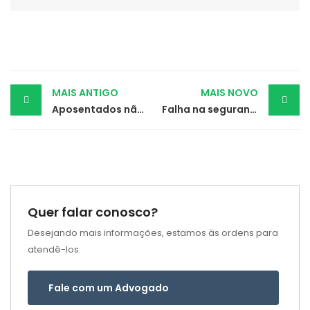
Post
MAIS ANTIGO
MAIS NOVO
Aposentados não precisarão devolver valores da revisão da vida toda
Falha na segurança bancária gera indenização de R$ 10 mil a cliente prejudicado
navigation
Quer falar conosco?
Desejando mais informações, estamos às ordens para
atendê-los.
Fale com um Advogado