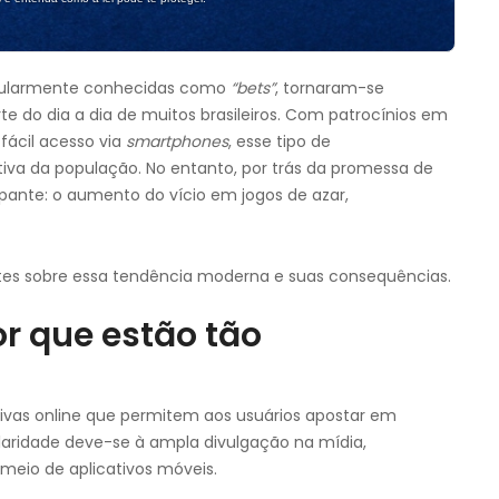
popularmente conhecidas como
“bets”
, tornaram-se
e do dia a dia de muitos brasileiros. Com patrocínios em
fácil acesso via
smartphones
, esse tipo de
iva da população. No entanto, por trás da promessa de
ante: o aumento do vício em jogos de azar,
tes sobre essa tendência moderna e suas consequências.
r que estão tão
ivas online que permitem aos usuários apostar em
ularidade deve-se à ampla divulgação na mídia,
 meio de aplicativos móveis.