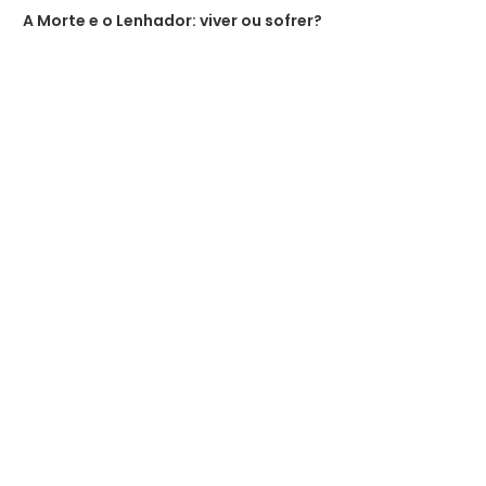
A Morte e o Lenhador: viver ou sofrer?