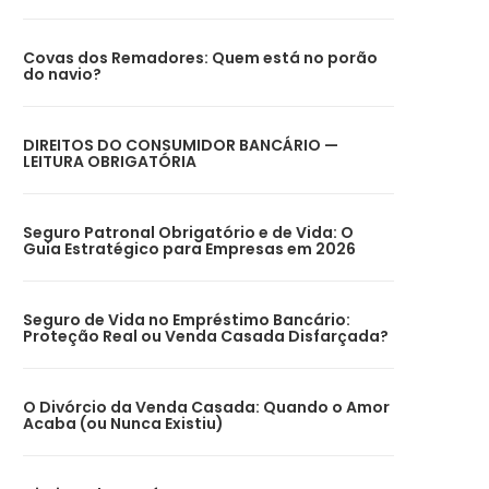
Covas dos Remadores: Quem está no porão
do navio?
DIREITOS DO CONSUMIDOR BANCÁRIO —
LEITURA OBRIGATÓRIA
Seguro Patronal Obrigatório e de Vida: O
Guia Estratégico para Empresas em 2026
Seguro de Vida no Empréstimo Bancário:
Proteção Real ou Venda Casada Disfarçada?
O Divórcio da Venda Casada: Quando o Amor
Acaba (ou Nunca Existiu)