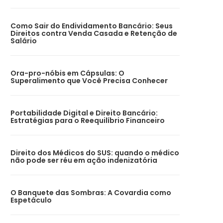
Como Sair do Endividamento Bancário: Seus
Direitos contra Venda Casada e Retenção de
Salário
Ora-pro-nóbis em Cápsulas: O
Superalimento que Você Precisa Conhecer
Portabilidade Digital e Direito Bancário:
Estratégias para o Reequilíbrio Financeiro
Direito dos Médicos do SUS: quando o médico
não pode ser réu em ação indenizatória
O Banquete das Sombras: A Covardia como
Espetáculo