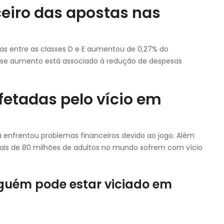
ceiro das apostas nas
as entre as classes D e E aumentou de 0,27% do
Esse aumento está associado à redução de despesas
etadas pelo vício em
a enfrentou problemas financeiros devido ao jogo. Além
e mais de 80 milhões de adultos no mundo sofrem com vício
lguém pode estar viciado em