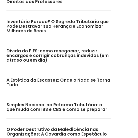
Direitos dos Professores
Inventário Parado? O Segredo Tributário que
Pode Destravar sua Herança e Economizar
Milhares de Reais
Dívida do FIES: como renegociar, reduzir
encargos e corrigir cobranças indevidas (em
atraso ou em dia)
A Estética da Escassez: Onde o Nada se Torna
Tudo
Simples Nacional na Reforma Tributária: o
que muda com IBS e CBS e como se preparar
O Poder Destrutivo da Maledicência nas
Organizações: A Covardia como Espetáculo