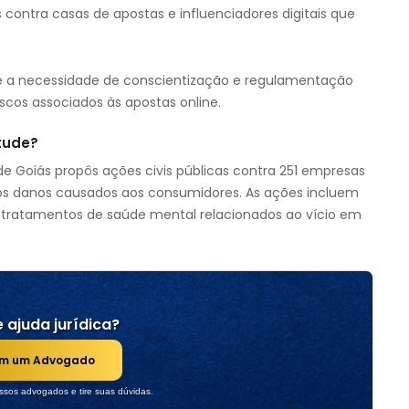
s contra casas de apostas e influenciadores digitais que
 e a necessidade de conscientização e regulamentação
scos associados às apostas online.
tude?
de Goiás propôs ações civis públicas contra 251 empresas
elos danos causados aos consumidores. As ações incluem
 tratamentos de saúde mental relacionados ao vício em
 ajuda jurídica?
om um Advogado
sos advogados e tire suas dúvidas.