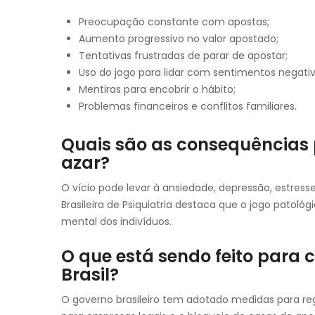
Preocupação constante com apostas;
Aumento progressivo no valor apostado;
Tentativas frustradas de parar de apostar;
Uso do jogo para lidar com sentimentos negativ
Mentiras para encobrir o hábito;
Problemas financeiros e conflitos familiares.
Quais são as consequências p
azar?
O vício pode levar à ansiedade, depressão, estress
Brasileira de Psiquiatria destaca que o jogo patoló
mental dos indivíduos.
O que está sendo feito para
Brasil?
O governo brasileiro tem adotado medidas para reg