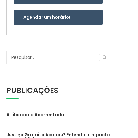
Agendar um horário!
Pesquisar
por:
PUBLICAÇÕES
A Liberdade Acorrentada
Justiça Gratuita Acabou? Entenda o Impacto